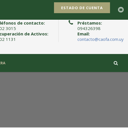
léfonos de contacto:
Préstamos:
02 3015
094326398
cuperación de Activos:
Email:
02 1131
contacto@caofa.com.uy
ERA