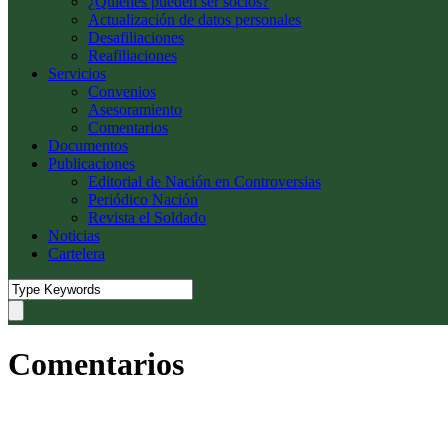
¿Quiénes pueden ser socios?
Actualización de datos personales
Desafiliaciones
Reafiliaciones
Servicios
Convenios
Asesoramiento
Comentarios
Documentos
Publicaciones
Editorial de Nación en Controversias
Periódico Nación
Revista el Soldado
Noticias
Cartelera
Comentarios